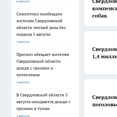
Свердлов
6 августа
компенса
Синоптики пообещали
собак
жителям Свердловской
области теплый день без
осадков 5 августа
5 августа
Свердлов
Прогноз обещает жителям
1,4 милл
Свердловской области
дожди с грозами и
потепление
4 августа
В Свердловской области 3
Свердлов
августа ожидаются дожди с
поголовье
грозами и туман
3 августа