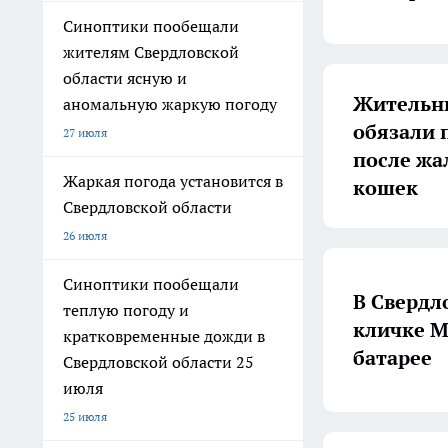
Синоптики пообещали
жителям Свердловской
области ясную и
Жительни
аномальную жаркую погоду
обязали 
27 июля
после жа
Жаркая погода установится в
кошек
Свердловской области
26 июля
Синоптики пообещали
В Свердл
теплую погоду и
кличке М
кратковременные дожди в
батарее
Свердловской области 25
июля
25 июля