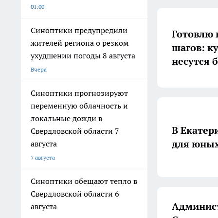
01:00
Синоптики предупредили
Готовлю 
жителей региона о резком
шагов: к
ухудшении погоды 8 августа
несутся 
Вчера
Синоптики прогнозируют
переменную облачность и
локальные дожди в
В Екатер
Свердловской области 7
для юных
августа
7 августа
Синоптики обещают тепло в
Свердловской области 6
Админист
августа