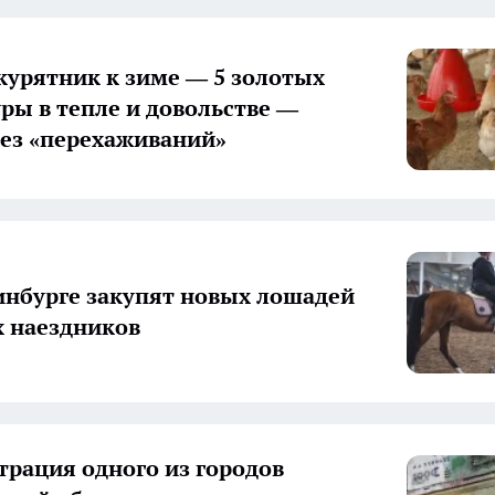
курятник к зиме — 5 золотых
уры в тепле и довольстве —
без «перехаживаний»
инбурге закупят новых лошадей
 наездников
рация одного из городов