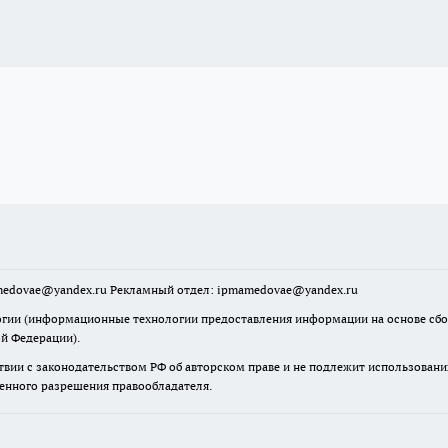
mamedovae@yandex.ru Рекламный отдел: ipmamedovae@yandex.ru
ии (информационные технологии предоставления информации на основе сбора
ой Федерации).
твии с законодательством РФ об авторском праве и не подлежит использовани
менного разрешения правообладателя.