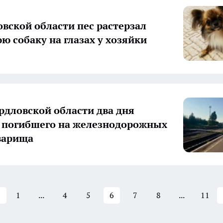
овской области пес растерзал
 собаку на глазах у хозяйки
ердловской области два дня
 погибшего на железнодорожных
варища
1
...
4
5
6
7
8
...
11