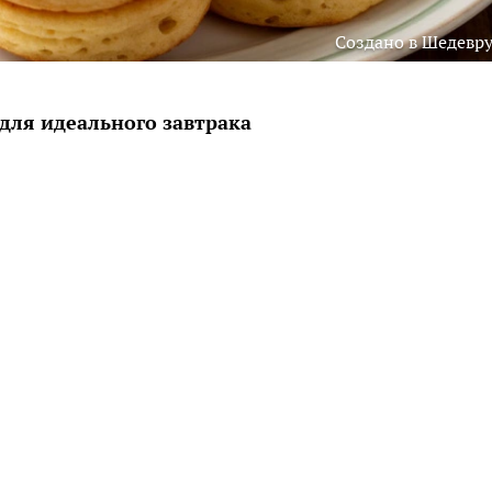
Создано в Шедевр
ля идеального завтрака