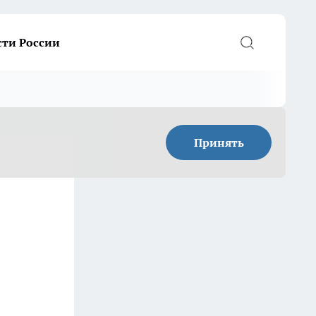
сти России
Принять