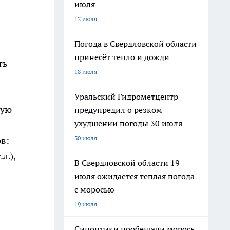
июля
12 июля
Погода в Свердловской области
принесёт тепло и дожди
ть
18 июля
Уральский Гидрометцентр
кую
предупредил о резком
ухудшении погоды 30 июля
30 июля
в:
л.),
В Свердловской области 19
июля ожидается теплая погода
с моросью
19 июля
Синоптики пообещали морось