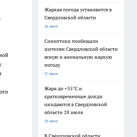
Жаркая погода установится в
Свердловской области
а
26 июля
Синоптики пообещали
жителям Свердловской области
ной
ясную и аномальную жаркую
у
погоду
и
27 июля
Жара до +35°С и
ого
кратковременные дожди
ожидаются в Свердловской
области 28 июля
28 июля
В Свердловской области