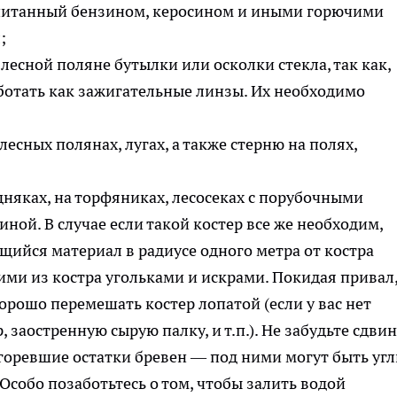
питанный бензином, керосином и иными горючими
;
лесной поляне бутылки или осколки стекла, так как,
ботать как зажигательные линзы. Их необходимо
лесных полянах, лугах, а также стерню на полях,
няках, на торфяниках, лесосеках с порубочными
ной. В случае если такой костер все же необходим,
щийся материал в радиусе одного метра от костра
ми из костра угольками и искрами. Покидая привал
орошо перемешать костер лопатой (если у вас нет
 заостренную сырую палку, и т.п.). Не забудьте сдви
горевшие остатки бревен — под ними могут быть уг
Особо позаботьтесь о том, чтобы залить водой