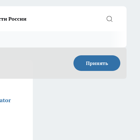
сти России
Принять
ator