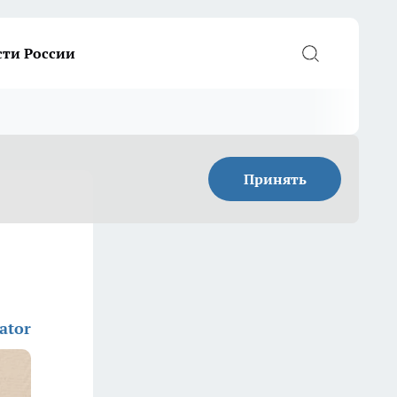
сти России
Принять
ator