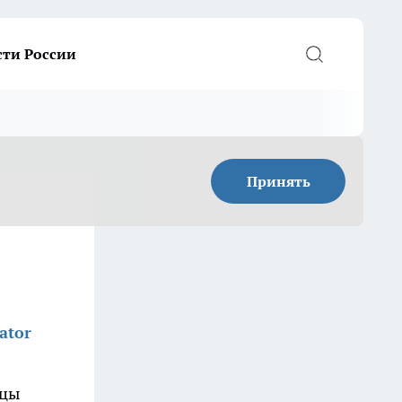
сти России
Принять
ator
ицы