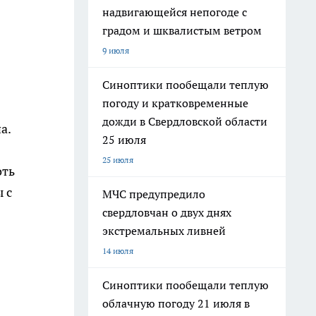
надвигающейся непогоде с
градом и шквалистым ветром
9 июля
Синоптики пообещали теплую
погоду и кратковременные
дожди в Свердловской области
а.
25 июля
25 июля
оть
 с
МЧС предупредило
свердловчан о двух днях
экстремальных ливней
14 июля
Синоптики пообещали теплую
облачную погоду 21 июля в