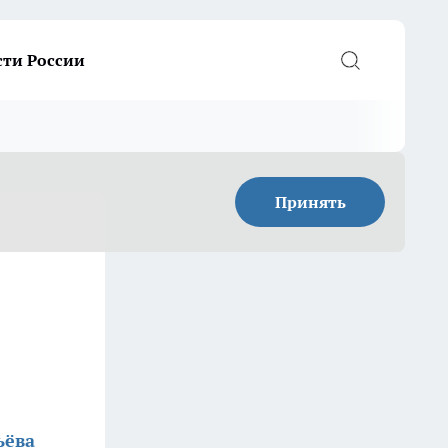
сти России
Принять
ьёва