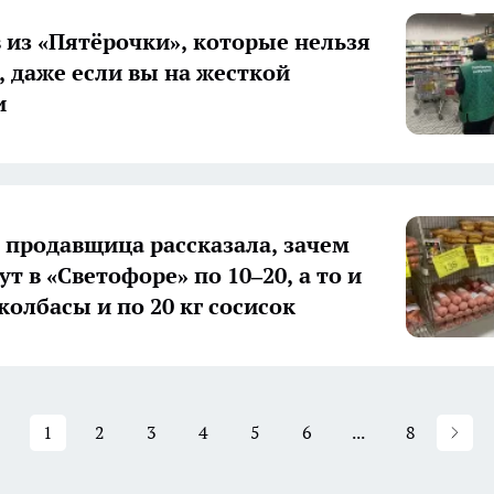
в из «Пятёрочки», которые нельзя
, даже если вы на жесткой
и
- продавщица рассказала, зачем
т в «Светофоре» по 10–20, а то и
колбасы и по 20 кг сосисок
1
2
3
4
5
6
...
8