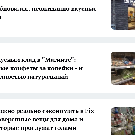
бновился: неожиданно вкусные
я
усный клад в "Магните":
ые конфеты за копейки - и
олностью натуральный
ожно реально сэкономить в Fix
роверенные вещи для дома и
оторые прослужат годами -