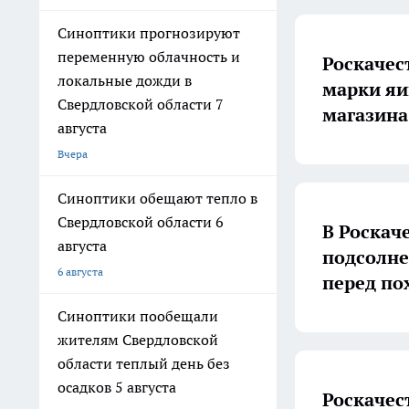
Синоптики прогнозируют
переменную облачность и
Роскачес
локальные дожди в
марки яиц
Свердловской области 7
магазина
августа
Вчера
Синоптики обещают тепло в
Свердловской области 6
В Роскач
августа
подсолне
6 августа
перед по
Синоптики пообещали
жителям Свердловской
области теплый день без
осадков 5 августа
Роскачес