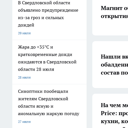
В Свердловской области
Магнит о
объявлено предупреждение
открыти
из-за гроз и сильных
дождей
29 июля
Жара до +35°С и
кратковременные дожди
Нашли вк
ожидаются в Свердловской
обалденн
области 28 июля
состав п
28 июля
Синоптики пообещали
жителям Свердловской
На чем м
области ясную и
Price: п
аномальную жаркую погоду
кухни, к
27 июля