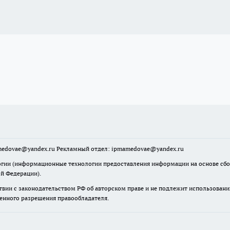
mamedovae@yandex.ru Рекламный отдел: ipmamedovae@yandex.ru
ии (информационные технологии предоставления информации на основе сбора
ой Федерации).
твии с законодательством РФ об авторском праве и не подлежит использовани
менного разрешения правообладателя.