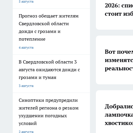
5 августа
2026: сп
стоит из
Прогноз обещает жителям
Свердловской области
дожди с грозами и
потепление
4 августа
Вот поче
изменятс
В Свердловской области 3
реальнос
августа ожидаются дожди с
грозами и туман
3 августа
Синоптики предупредили
Добралис
жителей региона о резком
лампочка
ухудшении погодных
хвостико
условий
2 августа